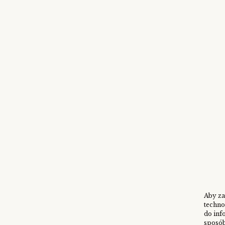
Aby za
techno
do inf
sposób